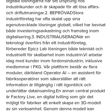
digitala lösningarna har sitt ursprung hos
industrikunder och är skapade för att lösa affärs-
och driftutmaningar.2. BEPRÖVADStora
industriföretag har ofta skalat upp sina
egenutvecklade lösningar globalt, vilket har bevisat
både investeringsavkastning och framsteg inom
digitalisering.3. INDUSTRIALISERADNär en
teknologi överförs från ett industriföretag,
förbereder Epicz Lab lösningen både tekniskt och
industriellt för skalbarhet inom industrin.Vi arbetar
idag med kunder inom fordonsindustrin, inklusive
medlemmar i FKG. Vår plattform består av flera
moduler, däribland Operator AI – en assistent för
fabriksoperatörer som säkerställer att rätt
information är tillgänglig i rätt ögonblick och
underlättar datainsamling.En annan central produkt
är Factory Live, en digital tvilling som gör det
möjligt för fabriker att enkelt skapa en 3D-modell
av sin verksamhet. Genom denna modell kan