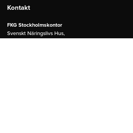
Kontakt
FKG Stockholmskontor
Svenskt Näringslivs Hus,
Storgatan 19
114 51 Stockholm
FKG Göteborgskontor
United Spaces,
Östrahamngatan 16
41327 Göteborg
info@fkg.se
Om oss
Sociala Medier