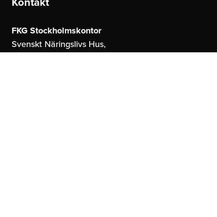
Kontakt
FKG Stockholmskontor
Svenskt Näringslivs Hus,
Storgatan 19
114 51 Stockholm
FKG Göteborgskontor
United Spaces,
Östrahamngatan 16
41327 Göteborg
info@fkg.se
Om oss
Sociala Medier