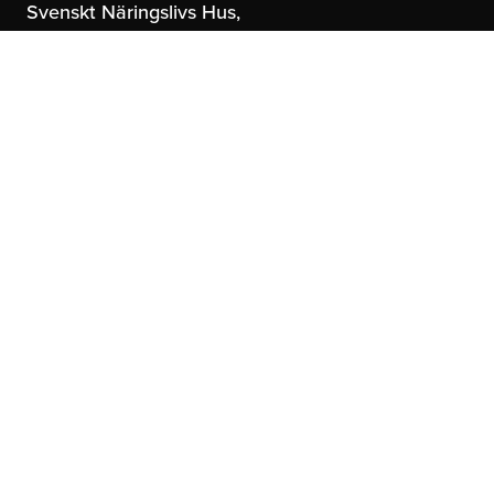
Svenskt Näringslivs Hus,
Storgatan 19
114 51 Stockholm
FKG Göteborgskontor
United Spaces,
Östrahamngatan 16
41327 Göteborg
info@fkg.se
Om oss
Sociala Medier
Om FKG
LinkedIn
Kontakt
Instagram