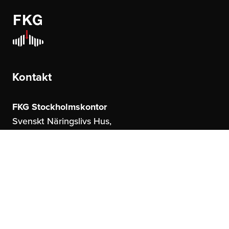
Kontakt
FKG Stockholmskontor
Svenskt Näringslivs Hus,
Storgatan 19
114 51 Stockholm
FKG Göteborgskontor
United Spaces,
Östrahamngatan 16
41327 Göteborg