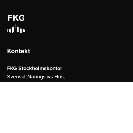
Kontakt
FKG Stockholmskontor
Svenskt Näringslivs Hus,
Storgatan 19
114 51 Stockholm
FKG Göteborgskontor
United Spaces,
Östrahamngatan 16
41327 Göteborg