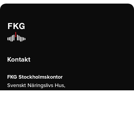
Kontakt
FKG Stockholmskontor
Svenskt Näringslivs Hus,
Storgatan 19
114 51 Stockholm
FKG Göteborgskontor
United Spaces,
Östrahamngatan 16