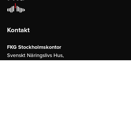
Kontakt
FKG Stockholmskontor
Svenskt Näringslivs Hus,
Storgatan 19
114 51 Stockholm
FKG Göteborgskontor
United Spaces,
Östrahamngatan 16
41327 Göteborg
info@fkg.se