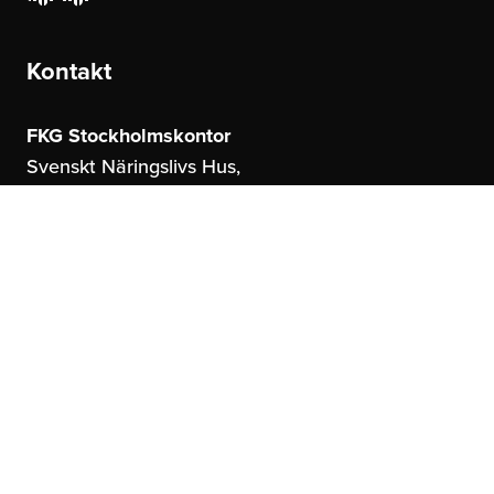
Kontakt
FKG Stockholmskontor
Svenskt Näringslivs Hus,
Storgatan 19
114 51 Stockholm
FKG Göteborgskontor
United Spaces,
Östrahamngatan 16
41327 Göteborg
info@fkg.se