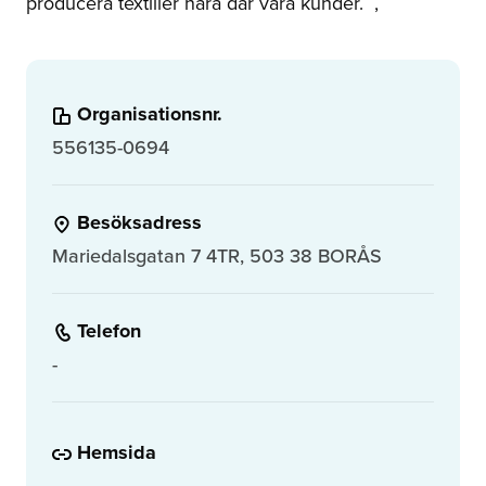
producera textilier nära där våra kunder.
,
Organisationsnr.
556135-0694
Besöksadress
Mariedalsgatan 7 4TR, 503 38 BORÅS
Telefon
-
Hemsida
-