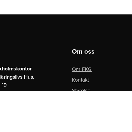
Om oss
kholmskontor
Om FKG
äringslivs Hus,
Kontakt
 19
Styrelse
ockholm
Pressbilder
borgskontor
Integritetspolicy
paces,
ngatan 16