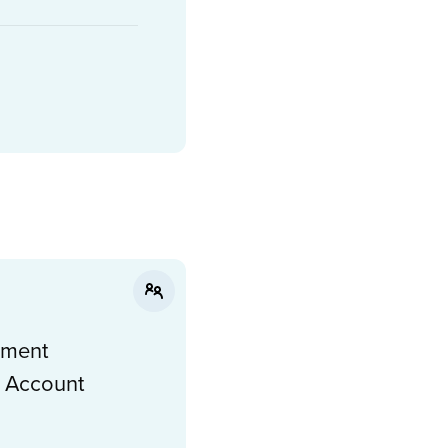
pment
 Account