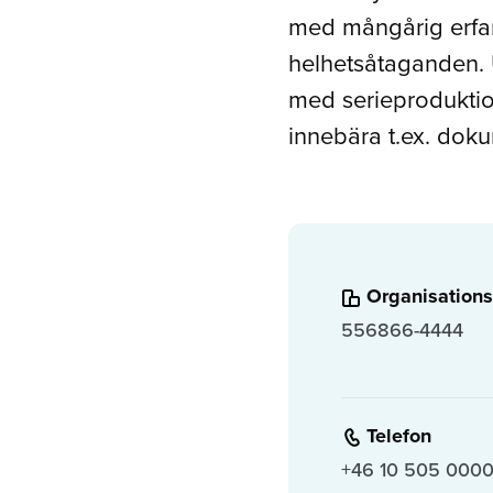
med mångårig erfare
helhetsåtaganden. U
med serieproduktion
innebära t.ex. doku
Organisations
556866-4444
Telefon
+46 10 505 000