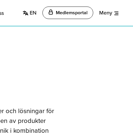
EN
Meny
ss
Medlemsportal
er och lösningar för
ngen av produkter
nik i kombination