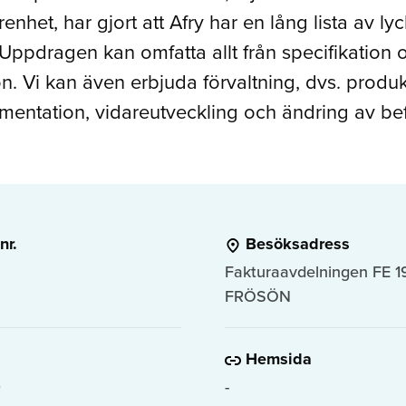
nhet, har gjort att Afry har en lång lista av ly
ppdragen kan omfatta allt från specifikation och
. Vi kan även erbjuda förvaltning, dvs. produk
mentation, vidareutveckling och ändring av bef
nr.
Besöksadress
Fakturaavdelningen FE 1
FRÖSÖN
Hemsida
0
-