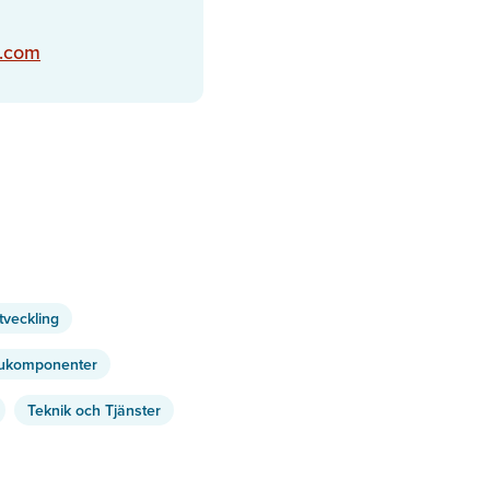
y.com
tveckling
ukomponenter
Teknik och Tjänster