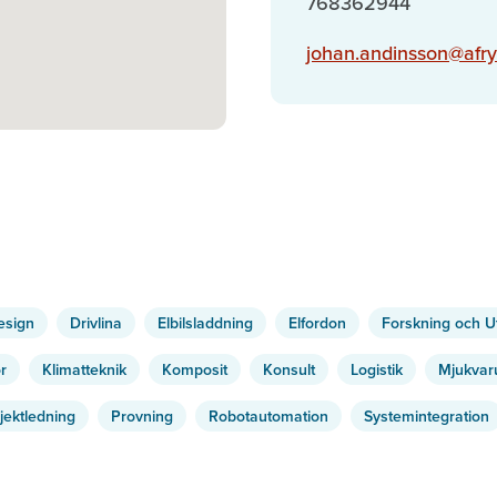
768362944
johan.andinsson@afr
esign
Drivlina
Elbilsladdning
Elfordon
Forskning och U
ör
Klimatteknik
Komposit
Konsult
Logistik
Mjukvar
jektledning
Provning
Robotautomation
Systemintegration