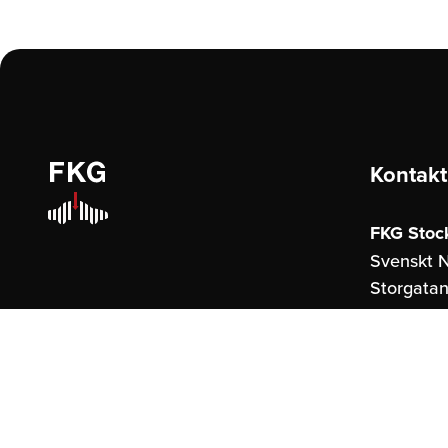
Kontakt
FKG Stoc
Svenskt N
Storgatan
114 51 St
FKG Göte
United S
Östraham