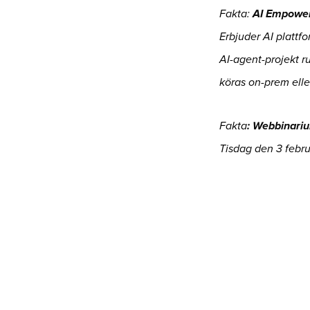
Fakta:
AI Empower
Erbjuder AI plattf
AI-agent-projekt ru
köras on-prem elle
Fakta
: Webbinari
Tisdag den 3 febr