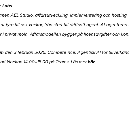
 Labs
ormen AEL Studio, affärsutveckling, implementering och hosting. 
nt fyra till sex veckor, från start till driftsatt agent. AI-agenter
r i privat moln. Affärsmodellen bygger på licensavgifter och kon
um
den 3 februari 2026: Compete-nce: Agentisk AI för tillverkand
uari klockan 14.00–15.00 på Teams. Läs mer
här
.