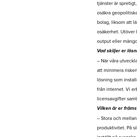
tjänster är spretig
osäkra geopolitiska
bolag, liksom att l
osäkerhet. Utöver 
output eller mängd
Vad skiljer er lös
– När våra utveckl
att minimera riske
lösning som install
från internet. Vi 
licensavgifter sam
Vilken är er främ
– Stora och mellan
produktivitet. På s