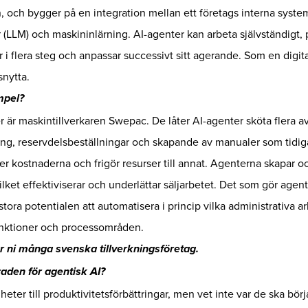
 och bygger på en integration mellan ett företags interna syste
(LLM) och maskininlärning. AI-agenter kan arbeta självständigt, 
i flera steg och anpassar successivt sitt agerande. Som en digital
snytta.
mpel?
 är maskintillverkaren Swepac. De låter AI-agenter sköta flera av
ng, reservdelsbeställningar och skapande av manualer som tidig
r kostnaderna och frigör resurser till annat. Agenterna skapar o
vilket effektiviserar och underlättar säljarbetet. Det som gör agenti
ora potentialen att automatisera i princip vilka administrativa 
unktioner och processområden.
r ni många svenska tillverkningsföretag.
den för agentisk AI?
eter till produktivitetsförbättringar, men vet inte var de ska bör