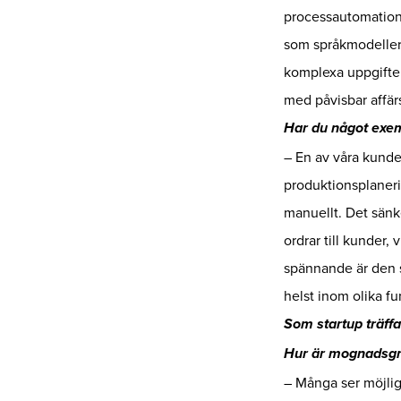
processautomation,
som språkmodeller 
komplexa uppgifter 
med påvisbar affär
Har du något exe
– En av våra kunder
produktionsplaneri
manuellt. Det sänke
ordrar till kunder, 
spännande är den st
helst inom olika f
Som startup träffa
Hur är mognadsgra
– Många ser möjligh