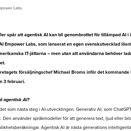
mpower Labs.
er spår att agentisk AI kan bli genombrottet för tillämpad AI i 
AI Empower Labs, som lanserat en egen svenskutvecklad lösn
rikanska IT-jättarna – men utan att användarna behöver lad
et.
företagets försäljningschef Michael Broms inför det kommande
 3 februari.
å agentisk AI?
det som nästa steg i AI-utvecklingen. Generativ AI, som ChatGP
l. Den använder språkmodeller för att generera text, ljud eller bild
likhetsberäkningar. Agentisk AI är nästa generations intelligent