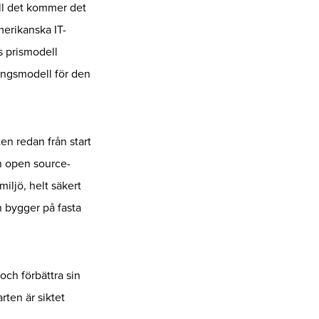
ill det kommer det
merikanska IT-
s prismodell
ningsmodell för den
n redan från start
n open source-
miljö, helt säkert
n bygger på fasta
och förbättra sin
rten är siktet