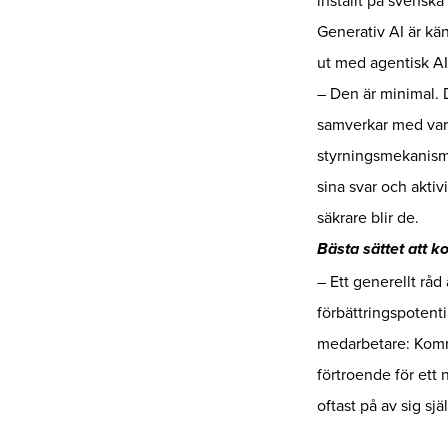
inställt på svenska
Generativ AI är kän
ut med agentisk AI
– Den är minimal. 
samverkar med varan
styrningsmekanisme
sina svar och aktiv
säkrare blir de.
Bästa sättet att 
– Ett generellt råd
förbättringspotenti
medarbetare: Komme
förtroende för ett 
oftast på av sig sj