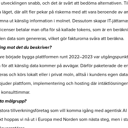
t, utvecklingen snabb, och det är svårt att bedöma alternativen. T
 läget, där allt fler pekar på riskerna med att vara beroende av a
ämna ut känslig information i molnet. Dessutom skapar IT-jättarna
licenser betalar man ofta för så kallade tokens, som är en beräk
en data som genereras, vilket gör fakturorna svåra att beräkna.
ning mot det du beskriver?
are började bygga plattformen runt 2022–2023 var utgångspunkte
n för att känslig data kommer på avvägar. Därför paketerade de e
eras och körs lokalt eller i privat moln, alltså i kundens egen data
erbjuder plattform, implementering och hosting där intäktlösninge
t konsulttimmar.
sta målgrupp?
stora tillverkningsföretag som vill komma igång med agentisk AI 
ikt hoppas vi nå ut i Europa med Norden som nästa steg, men i sta