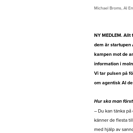
Michael Broms, AI E
NY MEDLEM. Allt fl
dem är startupen 
kampen mot de ame
information i moln
Vi tar pulsen på 
om agentisk AI den
Hur ska man först
– Du kan tänka på 
känner de flesta til
med hjälp av sanno