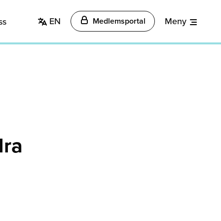
EN
Meny
ss
Medlemsportal
dra