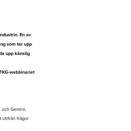
industrin. En av
ing som tar upp
da upp känslig
 FKG-webbinariet
T och Gemini,
 utifrån frågor
a