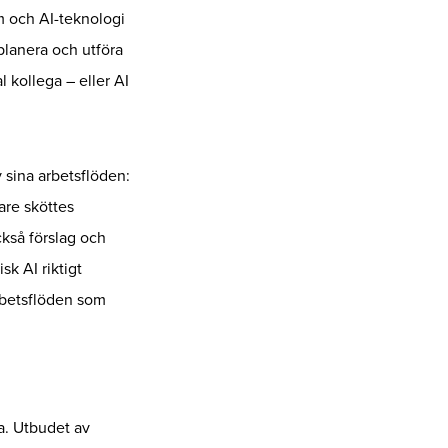
m och AI-teknologi
planera och utföra
 kollega – eller AI
 sina arbetsflöden:
are sköttes
ckså förslag och
sk AI riktigt
arbetsflöden som
ja. Utbudet av