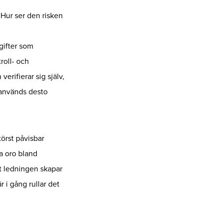
. Hur ser den risken
gifter som
roll- och
rifierar sig själv,
e används desto
törst påvisbar
a oro bland
tt ledningen skapar
r i gång rullar det