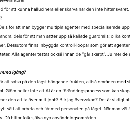
 leverantörer.
d för att kunna hallucinera eller skarva när den inte hittar svaret
?
Dels för att man bygger multipla agenter med specialiserade upp
dra, dels för att man sätter upp så kallade guardrails: olika kont
r. Dessutom finns inbyggda kontroll-loopar som gör att agenten ve
iteter. Alla agenter testas också innan de ”går skarpt”. Ju mer d
komma igång?
 är att satsa på den lägst hängande frukten, alltså områden med s
al. Glöm heller inte att AI är en förändringsprocess som kan skap
r den att ta över mitt jobb? Blir jag övervakad? Det är viktigt a
nytt sätt att arbeta och får med personalen på tåget. När man väl ä
älv. Då hittar folk själva nya användningsområden.