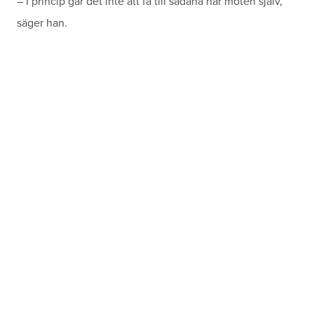
– I princip går det inte att få till sådana här möten själv,
säger han.