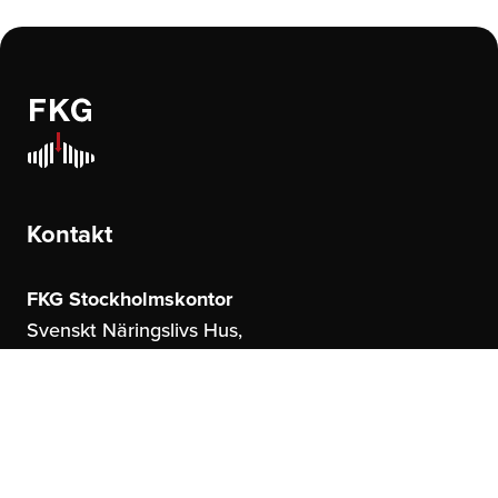
Kontakt
FKG Stockholmskontor
Svenskt Näringslivs Hus,
Storgatan 19
114 51 Stockholm
FKG Göteborgskontor
United Spaces,