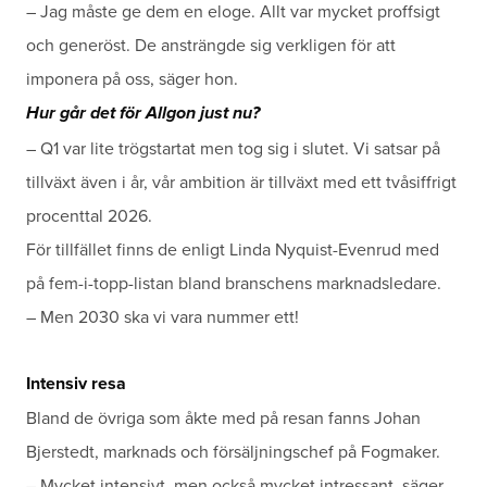
– Jag måste ge dem en eloge. Allt var mycket proffsigt
och generöst. De ansträngde sig verkligen för att
imponera på oss, säger hon.
Hur går det för Allgon just nu?
– Q1 var lite trögstartat men tog sig i slutet. Vi satsar på
tillväxt även i år, vår ambition är tillväxt med ett tvåsiffrigt
procenttal 2026.
För tillfället finns de enligt Linda Nyquist-Evenrud med
på fem-i-topp-listan bland branschens marknadsledare.
– Men 2030 ska vi vara nummer ett!
Intensiv resa
Bland de övriga som åkte med på resan fanns Johan
Bjerstedt, marknads och försäljningschef på Fogmaker.
– Mycket intensivt, men också mycket intressant, säger