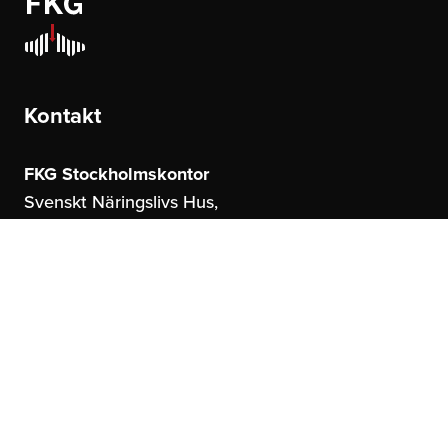
Kontakt
FKG Stockholmskontor
Svenskt Näringslivs Hus,
Storgatan 19
114 51 Stockholm
FKG Göteborgskontor
United Spaces,
Östrahamngatan 16
41327 Göteborg