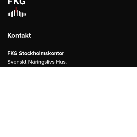
Kontakt
FKG Stockholmskontor
Svenskt Näringslivs Hus,
Storgatan 19
114 51 Stockholm
FKG Göteborgskontor
United Spaces,
Östrahamngatan 16
41327 Göteborg