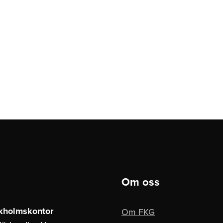
Om oss
kholmskontor
Om FKG