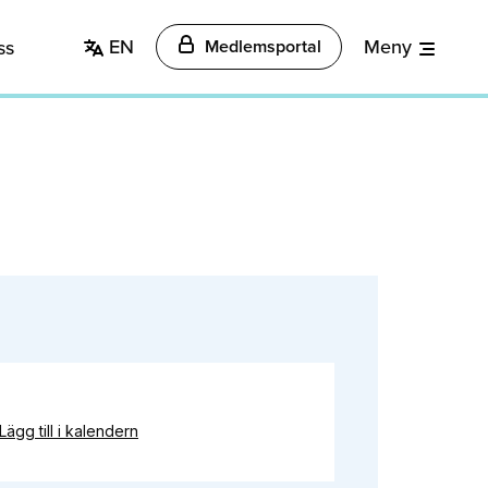
EN
Meny
ss
Medlemsportal