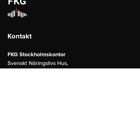
Kontakt
FKG Stockholmskontor
Svenskt Näringslivs Hus,
Storgatan 19
114 51 Stockholm
FKG Göteborgskontor
United Spaces,
Östrahamngatan 16
41327 Göteborg