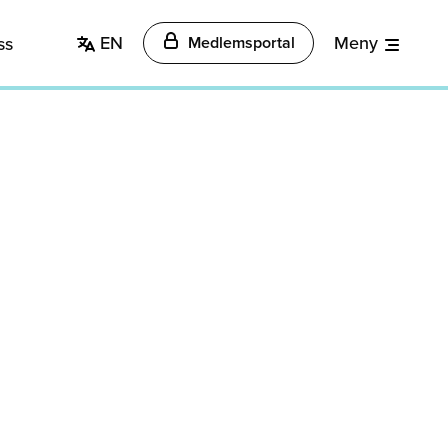
EN
Meny
ss
Medlemsportal