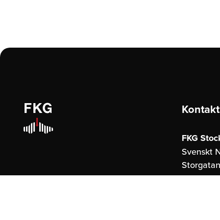
Kontakt
FKG Stoc
Svenskt N
Storgatan
114 51 St
FKG Göte
United S