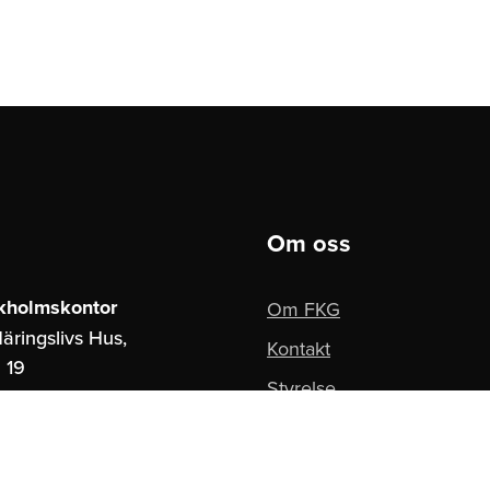
Om oss
kholmskontor
Om FKG
äringslivs Hus,
Kontakt
 19
Styrelse
ockholm
Pressbilder
borgskontor
Integritetspolicy
paces,