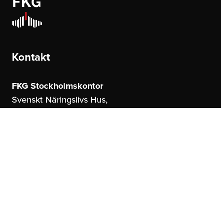
Kontakt
FKG Stockholmskontor
Svenskt Näringslivs Hus,
Storgatan 19
114 51 Stockholm
FKG Göteborgskontor
United Spaces,
Östrahamngatan 16
41327 Göteborg