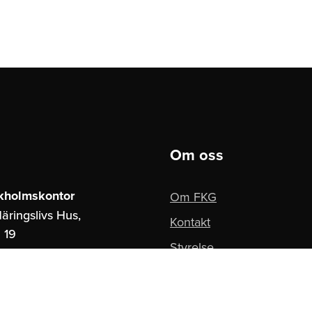
Om oss
kholmskontor
Om FKG
äringslivs Hus,
Kontakt
 19
Styrelse
ockholm
Pressbilder
borgskontor
Integritetspolicy
paces,