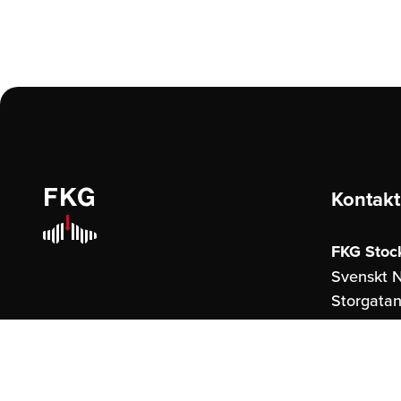
Kontakt
FKG Stoc
Svenskt N
Storgatan
114 51 St
FKG Göte
United S