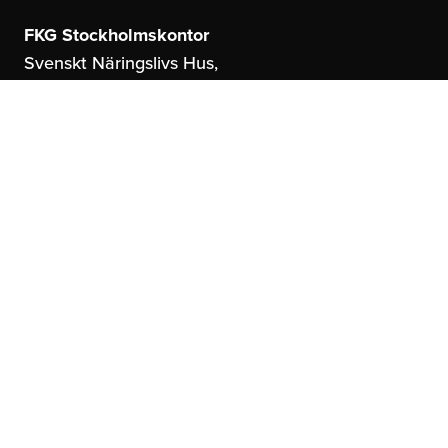
FKG Stockholmskontor
Svenskt Näringslivs Hus,
Storgatan 19
114 51 Stockholm
FKG Göteborgskontor
United Spaces,
Östrahamngatan 16
41327 Göteborg
info@fkg.se
Om oss
Sociala Medier