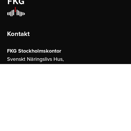
Kontakt
FKG Stockholmskontor
Svenskt Näringslivs Hus,
Storgatan 19
114 51 Stockholm
FKG Göteborgskontor
United Spaces,
Östrahamngatan 16
41327 Göteborg