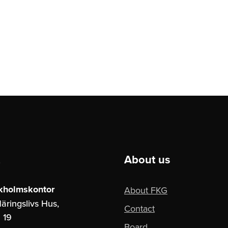
About us
kholmskontor
About FKG
äringslivs Hus,
Contact
 19
Board