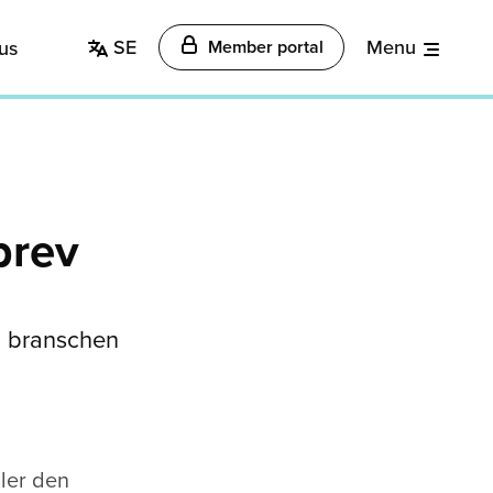
SE
Menu
us
Member portal
brev
ån branschen
ler den