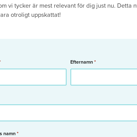
om vi tycker är mest relevant för dig just nu. Detta
vara otroligt uppskattat!
*
Efternamn
*
ts namn
*