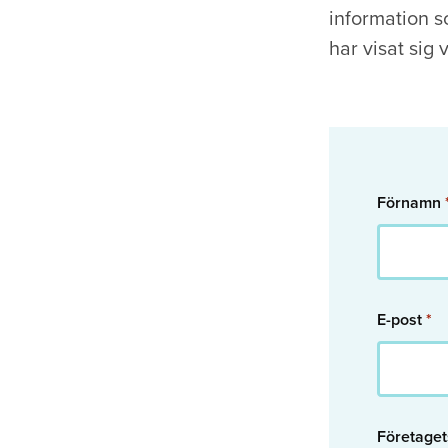
information s
har visat sig 
Förnamn
E-post
*
Företage