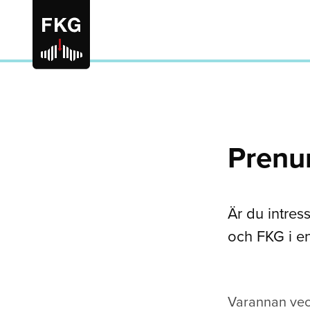
Prenu
Är du intres
och FKG i en
Varannan veck