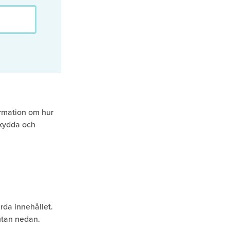
rmation om hur
skydda och
rda innehållet.
utan nedan.