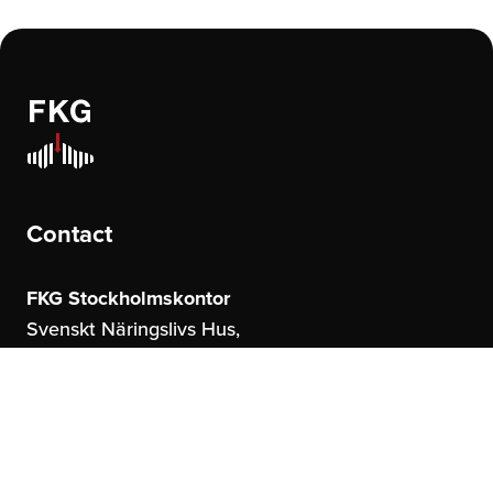
Contact
FKG Stockholmskontor
Svenskt Näringslivs Hus,
Storgatan 19
114 51 Stockholm
FKG Göteborgskontor
United Spaces,