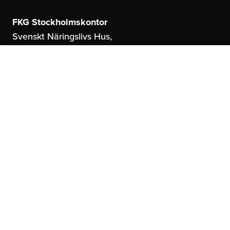
FKG Stockholmskontor
Svenskt Näringslivs Hus,
Storgatan 19
114 51 Stockholm
FKG Göteborgskontor
United Spaces,
Östrahamngatan 16
41327 Göteborg
info@fkg.se
About us
Social