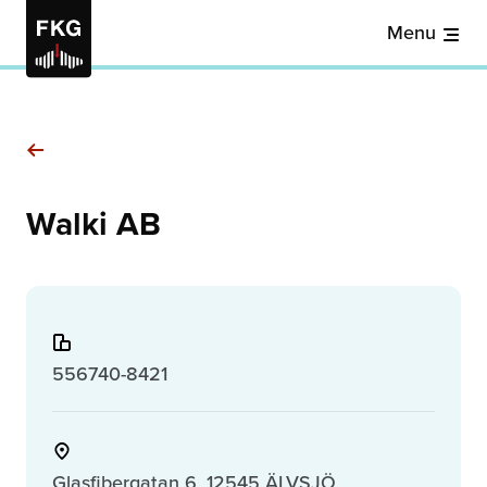
Menu
Walki AB
556740-8421
Glasfibergatan 6, 12545 ÄLVSJÖ