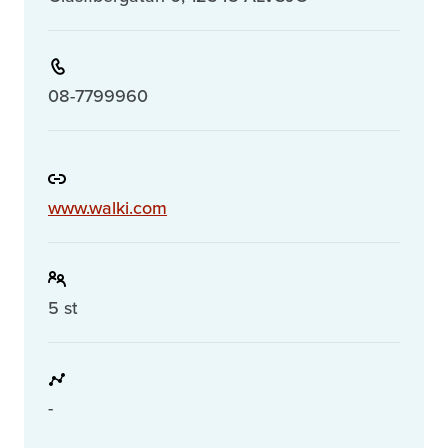
08-7799960
www.walki.com
5 st
-