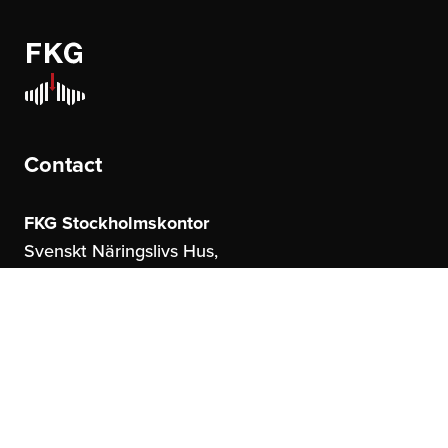
Contact
FKG Stockholmskontor
Svenskt Näringslivs Hus,
Storgatan 19
114 51 Stockholm
FKG Göteborgskontor
United Spaces,
Östrahamngatan 16
41327 Göteborg