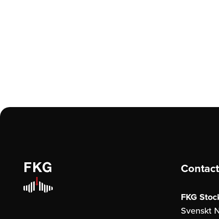
Contact
FKG Stoc
Svenskt N