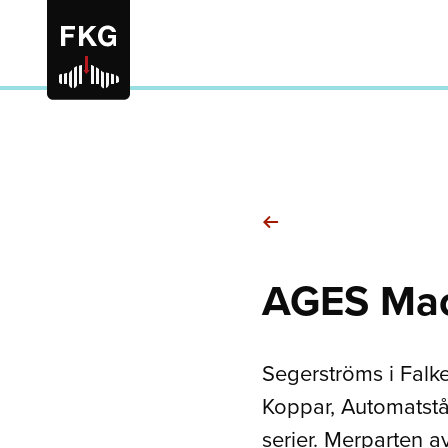
AGES Mac
Segerströms i Falk
Koppar, Automatstål
serier. Merparten a