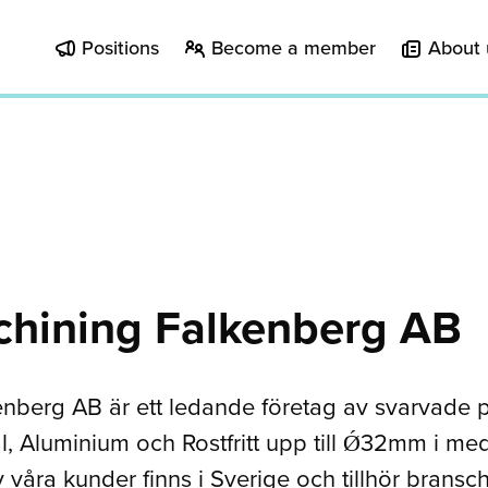
Positions
Become a member
About 
hining Falkenberg AB
enberg AB är ett ledande företag av svarvade p
, Aluminium och Rostfritt upp till Ǿ32mm i medel
v våra kunder finns i Sverige och tillhör brans