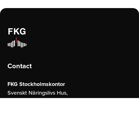
Contact
FKG Stockholmskontor
Svenskt Näringslivs Hus,
Storgatan 19
114 51 Stockholm
FKG Göteborgskontor
United Spaces,