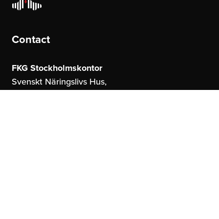
Contact
FKG Stockholmskontor
Svenskt Näringslivs Hus,
Storgatan 19
114 51 Stockholm
FKG Göteborgskontor
United Spaces,
Östrahamngatan 16
41327 Göteborg
info@fkg.se